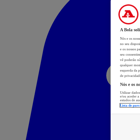
A Bola sol
Nós e os nos
no seu dispos
e os nossos pa
seu consentim
vê poderão não
qualquer mome
esquerda da p
de privacidad
Nós e os n
Utilizar dados
e/ou aceder a
estudos de au
Lista de parc