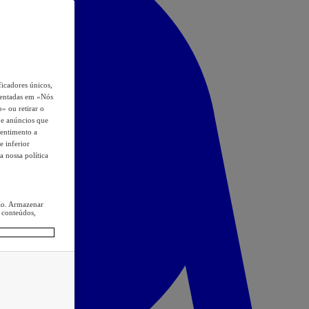
icadores únicos,
esentadas em «Nós
o» ou retirar o
s e anúncios que
sentimento a
e inferior
a nossa política
ção. Armazenar
 conteúdos,