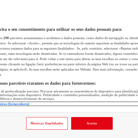
icita o seu consentimento para utilizar os seus dados pessoais para:
sos
298
parceiros armazenamos e acedemos a dados pessoais, como dados de navegação ou identif
itivo. Se selecionar «Aceito», permite que as tecnologias de rastreio suportem as finalidades apr
rceiros tratamos dados para as seguintes finalidades». Se, pelo contrário, selecionar «Rejeitar tud
ento, estas tecnologias serão desativadas. Se os rastreadores forem desativados, alguns conteúdo
 ser tão relevantes para si. Pode voltar a este menu para alterar as suas escolhas ou retirar o con
nto clicando na ligação Gerir preferências na parte inferior da página Web (ou no ícone na part
ágina, se aplicável). As suas escolhas serão aplicadas em Website. Para mais informação, consulte 
e.
ossos parceiros tratamos os dados para fornecermos:
 de geolocalização precisos. Procurar ativamente as características do dispositivo para identifica
 informações num dispositivo. Publicidade e conteúdos personalizados, medição de publicidade e
diência e desenvolvimento de serviços.
eiros (fornecedores)
Mostrar finalidades
Aceito