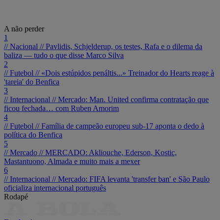
A não perder
1
// Nacional //
Pavlidis, Schjelderup, os testes, Rafa e o dilema da
baliza — tudo o que disse Marco Silva
2
// Futebol //
«Dois estúpidos penáltis...» Treinador do Hearts reage à
'tareia' do Benfica
3
// Internacional //
Mercado: Man. United confirma contratação que
ficou fechada… com Ruben Amorim
4
// Futebol //
Família de campeão europeu sub-17 aponta o dedo à
política do Benfica
5
// Mercado //
MERCADO: Akliouche, Ederson, Kostic,
Mastantuono, Almada e muito mais a mexer
6
// Internacional //
Mercado: FIFA levanta 'transfer ban' e São Paulo
oficializa internacional português
Rodapé