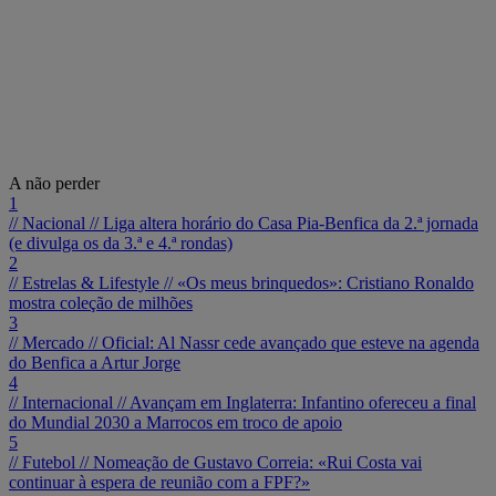
A não perder
1
// Nacional //
Liga altera horário do Casa Pia-Benfica da 2.ª jornada
(e divulga os da 3.ª e 4.ª rondas)
2
// Estrelas & Lifestyle //
«Os meus brinquedos»: Cristiano Ronaldo
mostra coleção de milhões
3
// Mercado //
Oficial: Al Nassr cede avançado que esteve na agenda
do Benfica a Artur Jorge
4
// Internacional //
Avançam em Inglaterra: Infantino ofereceu a final
do Mundial 2030 a Marrocos em troco de apoio
5
// Futebol //
Nomeação de Gustavo Correia: «Rui Costa vai
continuar à espera de reunião com a FPF?»