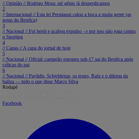
// Opinião //
Rodrigo Mora: até génio já desperdiçamos
2
// Internacional //
Esta lei Prestianni calou a boca a muita gente (as
notas do Benfica)
3
// Nacional //
Foi herói e acabou expulso - e por isso não joga contra
o Sporting
4
// Capas //
A capa do jornal de hoje
5
// Nacional //
Oficial: campeão europeu sub-17 sai do Benfica após
críticas do pai
6
// Nacional //
Pavlidis, Schjelderup, os testes, Rafa e o dilema da
baliza — tudo o que disse Marco Silva
Rodapé
Facebook