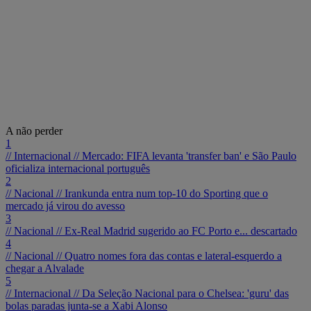
A não perder
1
// Internacional //
Mercado: FIFA levanta 'transfer ban' e São Paulo
oficializa internacional português
2
// Nacional //
Irankunda entra num top-10 do Sporting que o
mercado já virou do avesso
3
// Nacional //
Ex-Real Madrid sugerido ao FC Porto e... descartado
4
// Nacional //
Quatro nomes fora das contas e lateral-esquerdo a
chegar a Alvalade
5
// Internacional //
Da Seleção Nacional para o Chelsea: 'guru' das
bolas paradas junta-se a Xabi Alonso