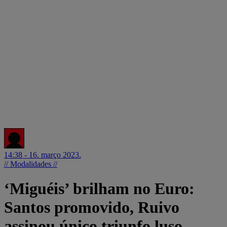
14:38 - 16. março 2023.
// Modalidades //
‘Miguéis’ brilham no Euro:
Santos promovido, Ruivo
assinou único triunfo luso