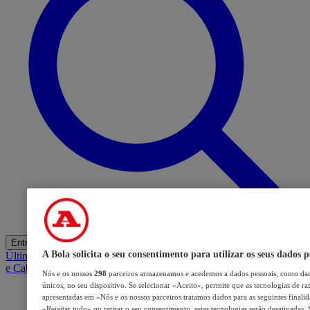
Entrar
A Bola solicita o seu consentimento para utilizar os seus dados p
Últimas
Mercado
Opinião
iGaming Hub
A BOLA SUGERE
Barba
e Cabelo
Nós e os nossos
298
parceiros armazenamos e acedemos a dados pessoais, como dad
únicos, no seu dispositivo. Se selecionar «Aceito», permite que as tecnologias de ra
apresentadas em «Nós e os nossos parceiros tratamos dados para as seguintes finalida
«Rejeitar tudo» ou retirar o seu consentimento, estas tecnologias serão desativadas.