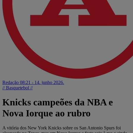
Redação
08:21 - 14. junho 2026.
// Basquetebol //
Knicks campeões da NBA e
Nova Iorque ao rubro
A vitória dos New York Knicks sobre os San Antonio Spurs foi