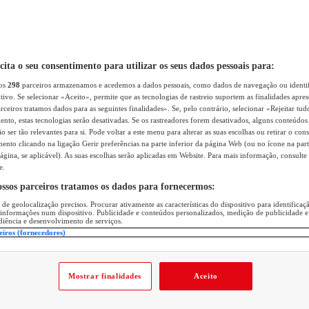
icita o seu consentimento para utilizar os seus dados pessoais para:
sos
298
parceiros armazenamos e acedemos a dados pessoais, como dados de navegação ou identif
itivo. Se selecionar «Aceito», permite que as tecnologias de rastreio suportem as finalidades apr
rceiros tratamos dados para as seguintes finalidades». Se, pelo contrário, selecionar «Rejeitar tud
ento, estas tecnologias serão desativadas. Se os rastreadores forem desativados, alguns conteúdo
 ser tão relevantes para si. Pode voltar a este menu para alterar as suas escolhas ou retirar o con
nto clicando na ligação Gerir preferências na parte inferior da página Web (ou no ícone na part
ágina, se aplicável). As suas escolhas serão aplicadas em Website. Para mais informação, consulte 
e.
ossos parceiros tratamos os dados para fornecermos:
 de geolocalização precisos. Procurar ativamente as características do dispositivo para identifica
 informações num dispositivo. Publicidade e conteúdos personalizados, medição de publicidade e
diência e desenvolvimento de serviços.
eiros (fornecedores)
Mostrar finalidades
Aceito