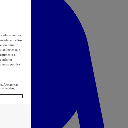
icadores únicos,
esentadas em «Nós
o» ou retirar o
s e anúncios que
sentimento a
e inferior
a nossa política
ção. Armazenar
 conteúdos,