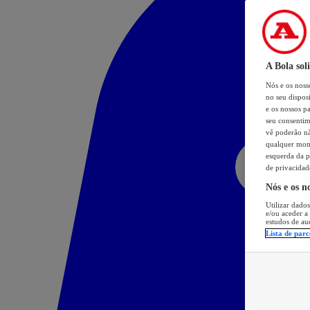
A Bola sol
Nós e os nos
no seu dispos
e os nossos pa
seu consentim
vê poderão não
qualquer mome
esquerda da p
de privacidad
Nós e os n
Utilizar dados
e/ou aceder a
estudos de au
Lista de parc