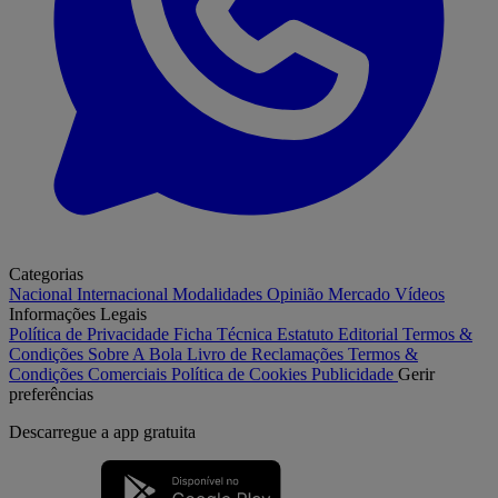
Categorias
Nacional
Internacional
Modalidades
Opinião
Mercado
Vídeos
Informações Legais
Política de Privacidade
Ficha Técnica
Estatuto Editorial
Termos &
Condições
Sobre A Bola
Livro de Reclamações
Termos &
Condições Comerciais
Política de Cookies
Publicidade
Gerir
preferências
Descarregue a
app gratuita