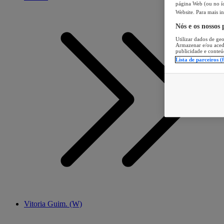
página Web (ou no íc
Website. Para mais in
Nós e os nossos
Utilizar dados de geo
Armazenar e/ou aced
publicidade e conteú
Lista de parceiros (
Vitoria Guim. (W)