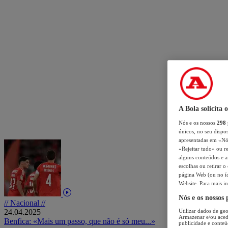
A Bola solicita 
Nós e os nossos
298
únicos, no seu dispos
apresentadas em «Nós 
«Rejeitar tudo» ou re
alguns conteúdos e an
escolhas ou retirar 
página Web (ou no íc
Website. Para mais in
Nós e os nossos
// Nacional //
24.04.2025
Utilizar dados de geo
Armazenar e/ou aced
Benfica: «Mais um passo, que não é só meu...»
publicidade e conteú