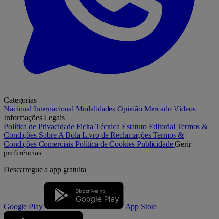
Categorias
Nacional
Internacional
Modalidades
Opinião
Mercado
Vídeos
Informações Legais
Política de Privacidade
Ficha Técnica
Estatuto Editorial
Termos &
Condições
Sobre A Bola
Livro de Reclamações
Termos &
Condições Comerciais
Política de Cookies
Publicidade
Gerir
preferências
Descarregue a
app gratuita
Google Play
App Store