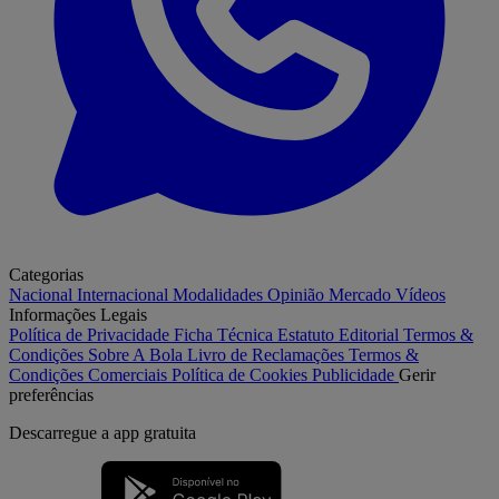
Categorias
Nacional
Internacional
Modalidades
Opinião
Mercado
Vídeos
Informações Legais
Política de Privacidade
Ficha Técnica
Estatuto Editorial
Termos &
Condições
Sobre A Bola
Livro de Reclamações
Termos &
Condições Comerciais
Política de Cookies
Publicidade
Gerir
preferências
Descarregue a
app gratuita