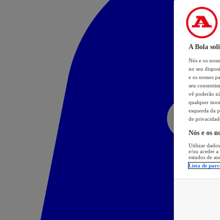
A Bola sol
Nós e os nos
no seu dispos
e os nossos pa
seu consentim
vê poderão não
qualquer mome
esquerda da p
de privacidad
Nós e os n
Utilizar dados
e/ou aceder a
estudos de au
Lista de parc