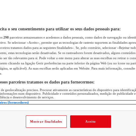
icita o seu consentimento para utilizar os seus dados pessoais para:
sos
298
parceiros armazenamos e acedemos a dados pessoais, como dados de navegação ou identif
itivo. Se selecionar «Aceito», permite que as tecnologias de rastreio suportem as finalidades apr
rceiros tratamos dados para as seguintes finalidades». Se, pelo contrário, selecionar «Rejeitar tud
ento, estas tecnologias serão desativadas. Se os rastreadores forem desativados, alguns conteúdo
 ser tão relevantes para si. Pode voltar a este menu para alterar as suas escolhas ou retirar o con
nto clicando na ligação Gerir preferências na parte inferior da página Web (ou no ícone na part
ágina, se aplicável). As suas escolhas serão aplicadas em Website. Para mais informação, consulte 
e.
ossos parceiros tratamos os dados para fornecermos:
 de geolocalização precisos. Procurar ativamente as características do dispositivo para identifica
 informações num dispositivo. Publicidade e conteúdos personalizados, medição de publicidade e
diência e desenvolvimento de serviços.
eiros (fornecedores)
Mostrar finalidades
Aceito