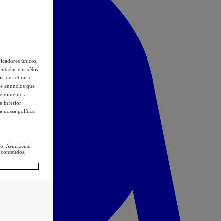
icadores únicos,
esentadas em «Nós
o» ou retirar o
s e anúncios que
sentimento a
e inferior
a nossa política
ção. Armazenar
 conteúdos,