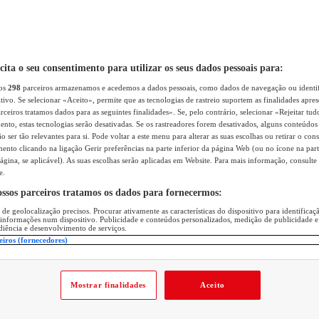
icita o seu consentimento para utilizar os seus dados pessoais para:
sos
298
parceiros armazenamos e acedemos a dados pessoais, como dados de navegação ou identif
itivo. Se selecionar «Aceito», permite que as tecnologias de rastreio suportem as finalidades apr
rceiros tratamos dados para as seguintes finalidades». Se, pelo contrário, selecionar «Rejeitar tud
ento, estas tecnologias serão desativadas. Se os rastreadores forem desativados, alguns conteúdo
 ser tão relevantes para si. Pode voltar a este menu para alterar as suas escolhas ou retirar o con
nto clicando na ligação Gerir preferências na parte inferior da página Web (ou no ícone na part
ágina, se aplicável). As suas escolhas serão aplicadas em Website. Para mais informação, consulte 
e.
ossos parceiros tratamos os dados para fornecermos:
 de geolocalização precisos. Procurar ativamente as características do dispositivo para identifica
 informações num dispositivo. Publicidade e conteúdos personalizados, medição de publicidade e
diência e desenvolvimento de serviços.
eiros (fornecedores)
Mostrar finalidades
Aceito