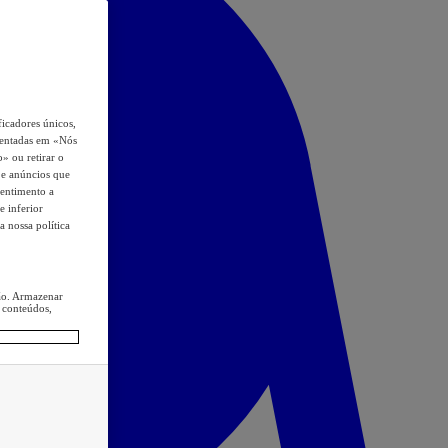
icadores únicos,
esentadas em «Nós
o» ou retirar o
s e anúncios que
sentimento a
e inferior
a nossa política
ção. Armazenar
 conteúdos,