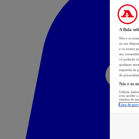
A Bola sol
Nós e os nos
no seu dispos
e os nossos pa
seu consentim
vê poderão não
qualquer mome
esquerda da p
de privacidad
Nós e os n
Utilizar dados
e/ou aceder a
estudos de au
Lista de parc