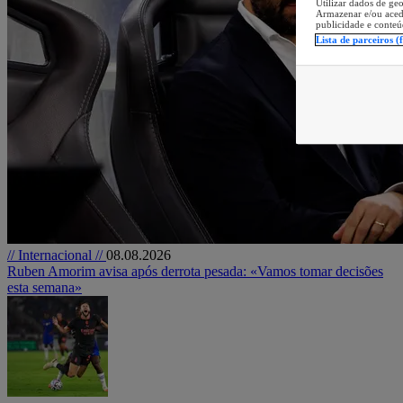
Utilizar dados de geo
Armazenar e/ou aced
publicidade e conteú
Lista de parceiros (
// Internacional //
08.08.2026
Ruben Amorim avisa após derrota pesada: «Vamos tomar decisões
esta semana»