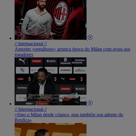
// Internacional //
Amorim «orgulhoso» arranca época do Milan com aviso aos
jogadores
// Internacional //
«Sigo o Milan desde criança, mas também sou adepto do
Benfica»