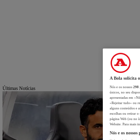
A Bola solicita 
Nós e os nossos
298
Últimas Notícias
únicos, no seu dispos
apresentadas em «Nós 
«Rejeitar tudo» ou re
alguns conteúdos e an
escolhas ou retirar 
página Web (ou no íc
Website. Para mais in
Nós e os nossos