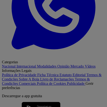
Categorias
Nacional
Internacional
Modalidades
Opinião
Mercado
Vídeos
Informações Legais
Política de Privacidade
Ficha Técnica
Estatuto Editorial
Termos &
Condições
Sobre A Bola
Livro de Reclamações
Termos &
Condições Comerciais
Política de Cookies
Publicidade
Gerir
preferências
Descarregue a
app gratuita