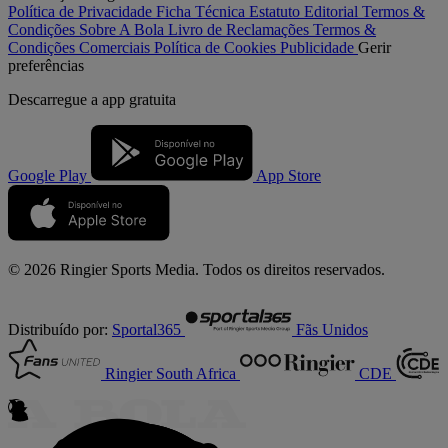
Política de Privacidade
Ficha Técnica
Estatuto Editorial
Termos &
Condições
Sobre A Bola
Livro de Reclamações
Termos &
Condições Comerciais
Política de Cookies
Publicidade
Gerir
preferências
Descarregue a
app gratuita
Google Play
App Store
© 2026 Ringier Sports Media. Todos os direitos reservados.
Distribuído por:
Sportal365
Fãs Unidos
Ringier South Africa
CDE