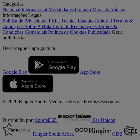
Categorias
Nacional
Internacional
Modalidades
Opinião
Mercado
Vídeos
Informações Legais
Política de Privacidade
Ficha Técnica
Estatuto Editorial
Termos &
Condições
Sobre A Bola
Livro de Reclamações
Termos &
Condições Comerciais
Política de Cookies
Publicidade
Gerir
preferências
Descarregue a
app gratuita
Google Play
App Store
© 2026 Ringier Sports Media. Todos os direitos reservados.
Distribuído por:
Sportal365
Fãs Unidos
Ringier South Africa
CDE