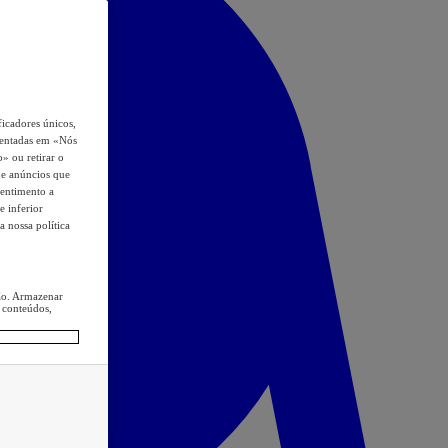
icadores únicos,
esentadas em «Nós
o» ou retirar o
s e anúncios que
sentimento a
e inferior
a nossa política
ção. Armazenar
 conteúdos,