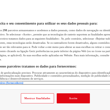
icita o seu consentimento para utilizar os seus dados pessoais para:
sos
298
parceiros armazenamos e acedemos a dados pessoais, como dados de navegação ou identif
itivo. Se selecionar «Aceito», permite que as tecnologias de rastreio suportem as finalidades apr
rceiros tratamos dados para as seguintes finalidades». Se, pelo contrário, selecionar «Rejeitar tud
ento, estas tecnologias serão desativadas. Se os rastreadores forem desativados, alguns conteúdo
 ser tão relevantes para si. Pode voltar a este menu para alterar as suas escolhas ou retirar o con
nto clicando na ligação Gerir preferências na parte inferior da página Web (ou no ícone na part
ágina, se aplicável). As suas escolhas serão aplicadas em Website. Para mais informação, consulte 
e.
ossos parceiros tratamos os dados para fornecermos:
 de geolocalização precisos. Procurar ativamente as características do dispositivo para identifica
 informações num dispositivo. Publicidade e conteúdos personalizados, medição de publicidade e
diência e desenvolvimento de serviços.
eiros (fornecedores)
Mostrar finalidades
Aceito