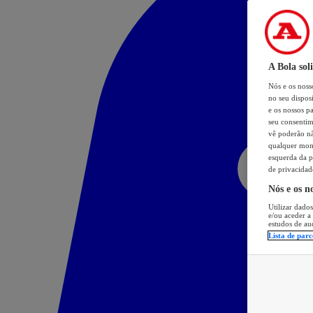
A Bola sol
Nós e os nos
no seu dispos
e os nossos pa
seu consentim
vê poderão não
qualquer mome
esquerda da p
de privacidad
Nós e os n
Utilizar dados
e/ou aceder a
estudos de au
Lista de parc