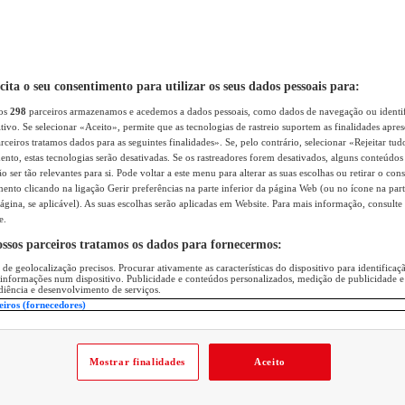
icita o seu consentimento para utilizar os seus dados pessoais para:
sos
298
parceiros armazenamos e acedemos a dados pessoais, como dados de navegação ou identif
itivo. Se selecionar «Aceito», permite que as tecnologias de rastreio suportem as finalidades apr
rceiros tratamos dados para as seguintes finalidades». Se, pelo contrário, selecionar «Rejeitar tud
ento, estas tecnologias serão desativadas. Se os rastreadores forem desativados, alguns conteúdo
 ser tão relevantes para si. Pode voltar a este menu para alterar as suas escolhas ou retirar o con
nto clicando na ligação Gerir preferências na parte inferior da página Web (ou no ícone na part
ágina, se aplicável). As suas escolhas serão aplicadas em Website. Para mais informação, consulte 
e.
ossos parceiros tratamos os dados para fornecermos:
 de geolocalização precisos. Procurar ativamente as características do dispositivo para identifica
 informações num dispositivo. Publicidade e conteúdos personalizados, medição de publicidade e
diência e desenvolvimento de serviços.
eiros (fornecedores)
Mostrar finalidades
Aceito