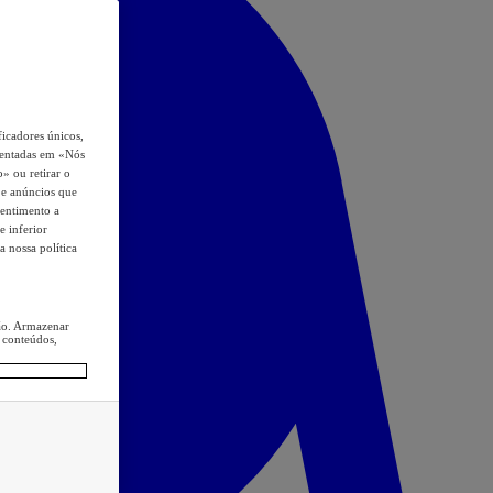
icadores únicos,
esentadas em «Nós
o» ou retirar o
s e anúncios que
sentimento a
e inferior
a nossa política
ção. Armazenar
 conteúdos,