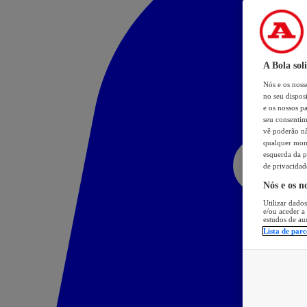
A Bola sol
Nós e os nos
no seu dispos
e os nossos pa
seu consentim
vê poderão não
qualquer mome
esquerda da p
de privacidad
Nós e os n
Utilizar dados
e/ou aceder a
estudos de au
Lista de parc