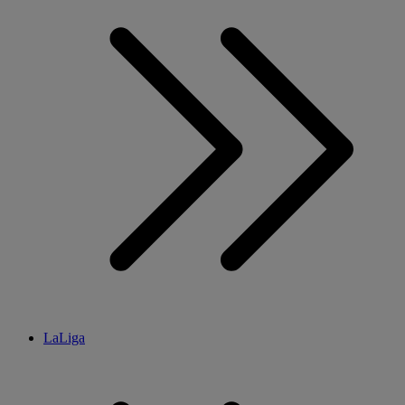
LaLiga