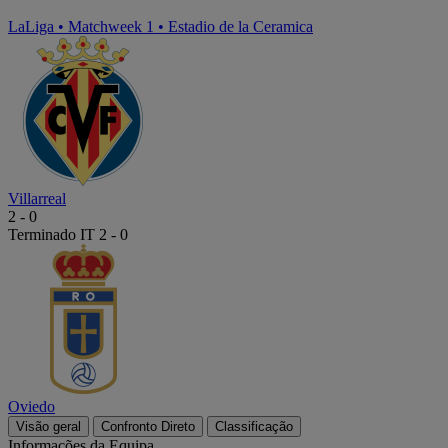
LaLiga
•
Matchweek 1
•
Estadio de la Ceramica
Villarreal
2
-
0
Terminado
IT 2 - 0
Oviedo
Visão geral
Confronto Direto
Classificação
Informações da Equipa