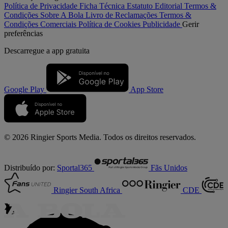
Política de Privacidade
Ficha Técnica
Estatuto Editorial
Termos &
Condições
Sobre A Bola
Livro de Reclamações
Termos &
Condições Comerciais
Política de Cookies
Publicidade
Gerir
preferências
Descarregue a
app gratuita
Google Play
App Store
© 2026 Ringier Sports Media. Todos os direitos reservados.
Distribuído por:
Sportal365
Fãs Unidos
Ringier South Africa
CDE