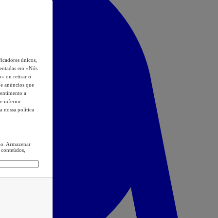
icadores únicos,
esentadas em «Nós
o» ou retirar o
s e anúncios que
sentimento a
e inferior
a nossa política
ção. Armazenar
 conteúdos,