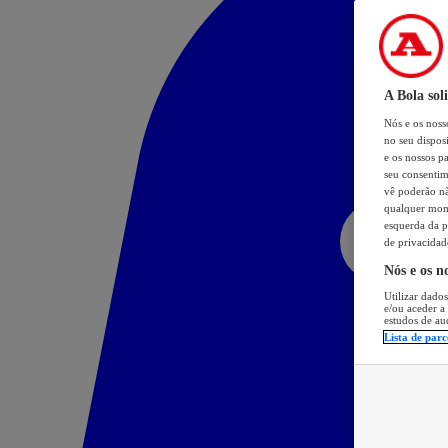
A Bola sol
Nós e os nos
no seu dispos
e os nossos pa
seu consentim
vê poderão não
qualquer mome
esquerda da p
de privacidad
Nós e os n
Utilizar dados
e/ou aceder a
estudos de au
Lista de parc