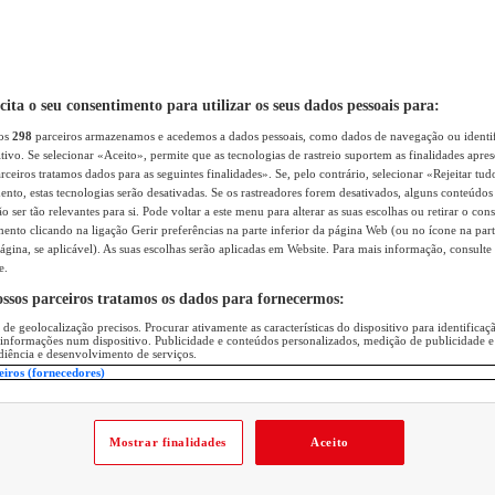
icita o seu consentimento para utilizar os seus dados pessoais para:
sos
298
parceiros armazenamos e acedemos a dados pessoais, como dados de navegação ou identif
itivo. Se selecionar «Aceito», permite que as tecnologias de rastreio suportem as finalidades apr
rceiros tratamos dados para as seguintes finalidades». Se, pelo contrário, selecionar «Rejeitar tud
ento, estas tecnologias serão desativadas. Se os rastreadores forem desativados, alguns conteúdo
 ser tão relevantes para si. Pode voltar a este menu para alterar as suas escolhas ou retirar o con
nto clicando na ligação Gerir preferências na parte inferior da página Web (ou no ícone na part
ágina, se aplicável). As suas escolhas serão aplicadas em Website. Para mais informação, consulte 
e.
ossos parceiros tratamos os dados para fornecermos:
 de geolocalização precisos. Procurar ativamente as características do dispositivo para identifica
 informações num dispositivo. Publicidade e conteúdos personalizados, medição de publicidade e
diência e desenvolvimento de serviços.
eiros (fornecedores)
Mostrar finalidades
Aceito