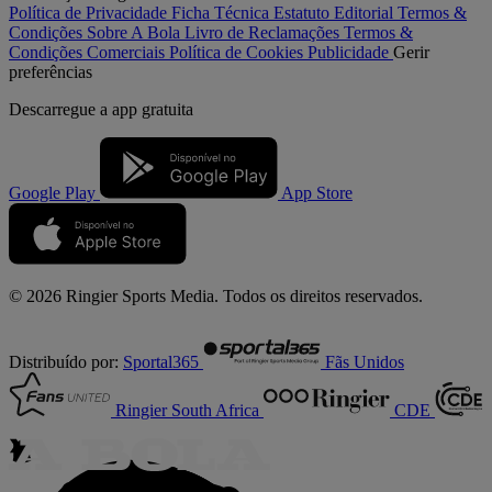
Política de Privacidade
Ficha Técnica
Estatuto Editorial
Termos &
Condições
Sobre A Bola
Livro de Reclamações
Termos &
Condições Comerciais
Política de Cookies
Publicidade
Gerir
preferências
Descarregue a
app gratuita
Google Play
App Store
© 2026 Ringier Sports Media. Todos os direitos reservados.
Distribuído por:
Sportal365
Fãs Unidos
Ringier South Africa
CDE