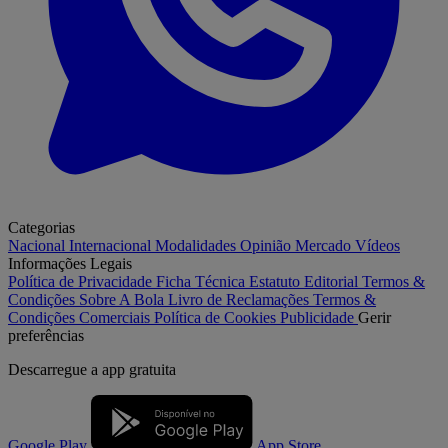
Categorias
Nacional
Internacional
Modalidades
Opinião
Mercado
Vídeos
Informações Legais
Política de Privacidade
Ficha Técnica
Estatuto Editorial
Termos &
Condições
Sobre A Bola
Livro de Reclamações
Termos &
Condições Comerciais
Política de Cookies
Publicidade
Gerir
preferências
Descarregue a
app gratuita
Google Play
App Store