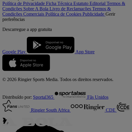
Política de Privacidade
Ficha Técnica
Estatuto Editorial
Termos &
Condições
Sobre A Bola
Livro de Reclamações
Termos &
Condições Comerciais
Política de Cookies
Publicidade
Gerir
preferências
Descarregue a
app gratuita
Google Play
App Store
© 2026 Ringier Sports Media. Todos os direitos reservados.
Distribuído por:
Sportal365
Fãs Unidos
Ringier South Africa
CDE