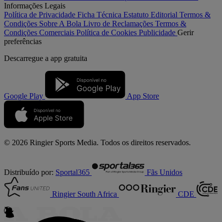
Informações Legais
Política de Privacidade
Ficha Técnica
Estatuto Editorial
Termos &
Condições
Sobre A Bola
Livro de Reclamações
Termos &
Condições Comerciais
Política de Cookies
Publicidade
Gerir
preferências
Descarregue a
app gratuita
Google Play
App Store
© 2026 Ringier Sports Media. Todos os direitos reservados.
Distribuído por:
Sportal365
Fãs Unidos
Ringier South Africa
CDE