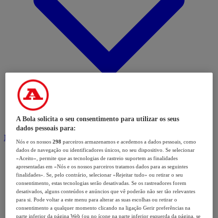
A Bola solicita o seu consentimento para utilizar os seus
dados pessoais para:
Modalidades
Nós e os nossos
298
parceiros armazenamos e acedemos a dados pessoais, como
dados de navegação ou identificadores únicos, no seu dispositivo. Se selecionar
«Aceito», permite que as tecnologias de rastreio suportem as finalidades
apresentadas em «Nós e os nossos parceiros tratamos dados para as seguintes
finalidades». Se, pelo contrário, selecionar «Rejeitar tudo» ou retirar o seu
consentimento, estas tecnologias serão desativadas. Se os rastreadores forem
desativados, alguns conteúdos e anúncios que vê poderão não ser tão relevantes
para si. Pode voltar a este menu para alterar as suas escolhas ou retirar o
consentimento a qualquer momento clicando na ligação Gerir preferências na
parte inferior da página Web (ou no ícone na parte inferior esquerda da página, se