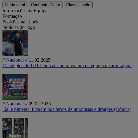
Visão geral
Confronto Direto
Classificação
Informações da Equipa
Formação
Posições na Tabela
Notícias do Jogo
// Nacional //
11.02.2025
15 adeptos do UD Leiria atacaram viatura da equipa de arbitragem
// Nacional //
09.02.2025
'Sal e pimenta' ficaram nos ferros de unionistas e dragões (crónica)