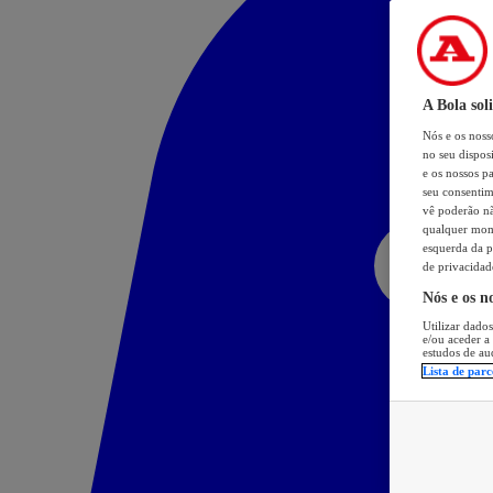
A Bola sol
Nós e os nos
no seu dispos
e os nossos pa
seu consentim
vê poderão não
qualquer mome
esquerda da p
de privacidad
Nós e os n
Utilizar dados
e/ou aceder a
estudos de au
Lista de parc