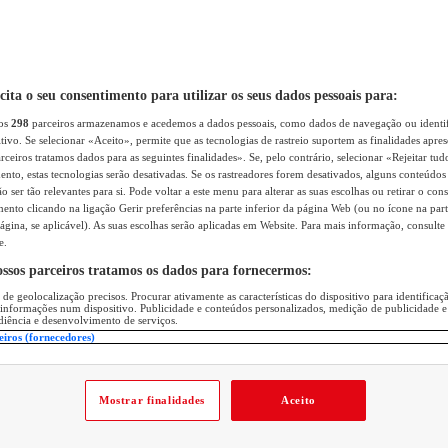
icita o seu consentimento para utilizar os seus dados pessoais para:
sos
298
parceiros armazenamos e acedemos a dados pessoais, como dados de navegação ou identif
itivo. Se selecionar «Aceito», permite que as tecnologias de rastreio suportem as finalidades apr
rceiros tratamos dados para as seguintes finalidades». Se, pelo contrário, selecionar «Rejeitar tud
ento, estas tecnologias serão desativadas. Se os rastreadores forem desativados, alguns conteúdo
 ser tão relevantes para si. Pode voltar a este menu para alterar as suas escolhas ou retirar o con
nto clicando na ligação Gerir preferências na parte inferior da página Web (ou no ícone na part
ágina, se aplicável). As suas escolhas serão aplicadas em Website. Para mais informação, consulte 
e.
ossos parceiros tratamos os dados para fornecermos:
 de geolocalização precisos. Procurar ativamente as características do dispositivo para identifica
 informações num dispositivo. Publicidade e conteúdos personalizados, medição de publicidade e
diência e desenvolvimento de serviços.
eiros (fornecedores)
Mostrar finalidades
Aceito