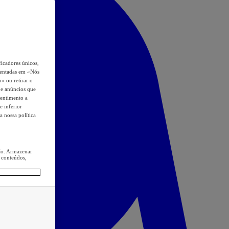
icadores únicos,
esentadas em «Nós
o» ou retirar o
s e anúncios que
sentimento a
e inferior
a nossa política
ção. Armazenar
 conteúdos,