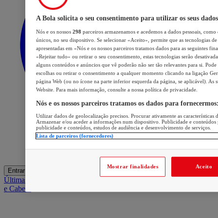
A Bola solicita o seu consentimento para utilizar os seus dados
Nós e os nossos
298
parceiros armazenamos e acedemos a dados pessoais, como d
únicos, no seu dispositivo. Se selecionar «Aceito», permite que as tecnologias de 
apresentadas em «Nós e os nossos parceiros tratamos dados para as seguintes final
«Rejeitar tudo» ou retirar o seu consentimento, estas tecnologias serão desativada
alguns conteúdos e anúncios que vê poderão não ser tão relevantes para si. Pode v
escolhas ou retirar o consentimento a qualquer momento clicando na ligação Gerir
página Web (ou no ícone na parte inferior esquerda da página, se aplicável). As 
Website. Para mais informação, consulte a nossa política de privacidade.
Nós e os nossos parceiros tratamos os dados para fornecermos
Utilizar dados de geolocalização precisos. Procurar ativamente as características d
Armazenar e/ou aceder a informações num dispositivo. Publicidade e conteúdos 
publicidade e conteúdos, estudos de audiência e desenvolvimento de serviços.
Lista de parceiros (fornecedores)
Mostrar finalidades
Aceito
Entrar
Últimas
Mercado
Opinião
iGaming Hub
A BOLA SUGERE
Barba
e Cabelo