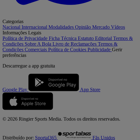
Categorias
Nacional
Internacional
Modalidades
Opinião
Mercado
Vídeos
Informações Legais
Política de Privacidade
Ficha Técnica
Estatuto Editorial
Termos &
Condições
Sobre A Bola
Livro de Reclamações
Termos &
Condições Comerciais
Política de Cookies
Publicidade
Gerir
preferências
Descarregue a
app gratuita
Google Play
App Store
© 2026 Ringier Sports Media. Todos os direitos reservados.
Distribuído por:
Sportal365
Fãs Unidos