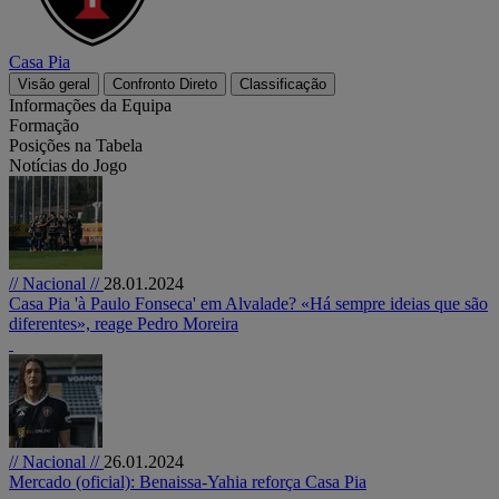
Casa Pia
Visão geral
Confronto Direto
Classificação
Informações da Equipa
Formação
Posições na Tabela
Notícias do Jogo
// Nacional //
28.01.2024
Casa Pia 'à Paulo Fonseca' em Alvalade? «Há sempre ideias que são
diferentes», reage Pedro Moreira
// Nacional //
26.01.2024
Mercado (oficial): Benaissa-Yahia reforça Casa Pia