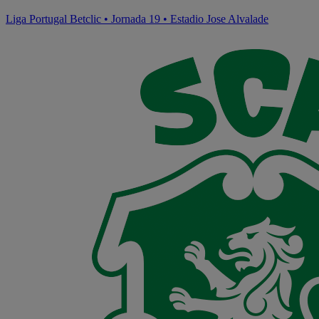
Liga Portugal Betclic
•
Jornada 19
•
Estadio Jose Alvalade