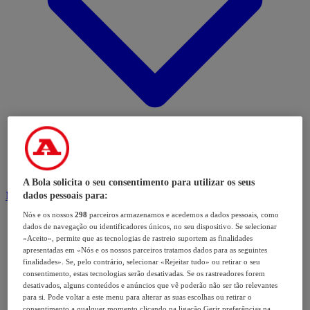
A Bola solicita o seu consentimento para utilizar os seus
Modalidades
dados pessoais para:
Nós e os nossos
298
parceiros armazenamos e acedemos a dados pessoais, como
dados de navegação ou identificadores únicos, no seu dispositivo. Se selecionar
«Aceito», permite que as tecnologias de rastreio suportem as finalidades
apresentadas em «Nós e os nossos parceiros tratamos dados para as seguintes
finalidades». Se, pelo contrário, selecionar «Rejeitar tudo» ou retirar o seu
consentimento, estas tecnologias serão desativadas. Se os rastreadores forem
desativados, alguns conteúdos e anúncios que vê poderão não ser tão relevantes
para si. Pode voltar a este menu para alterar as suas escolhas ou retirar o
consentimento a qualquer momento clicando na ligação Gerir preferências na