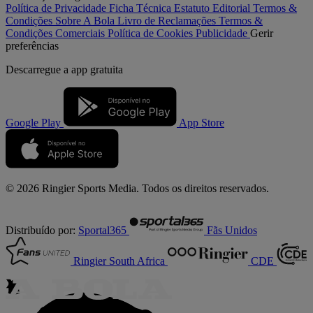
Política de Privacidade
Ficha Técnica
Estatuto Editorial
Termos &
Condições
Sobre A Bola
Livro de Reclamações
Termos &
Condições Comerciais
Política de Cookies
Publicidade
Gerir
preferências
Descarregue a
app gratuita
Google Play
App Store
© 2026 Ringier Sports Media. Todos os direitos reservados.
Distribuído por:
Sportal365
Fãs Unidos
Ringier South Africa
CDE