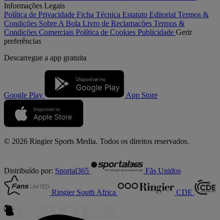
Informações Legais
Política de Privacidade
Ficha Técnica
Estatuto Editorial
Termos &
Condições
Sobre A Bola
Livro de Reclamações
Termos &
Condições Comerciais
Política de Cookies
Publicidade
Gerir
preferências
Descarregue a
app gratuita
Google Play
App Store
© 2026 Ringier Sports Media. Todos os direitos reservados.
Distribuído por:
Sportal365
Fãs Unidos
Ringier South Africa
CDE