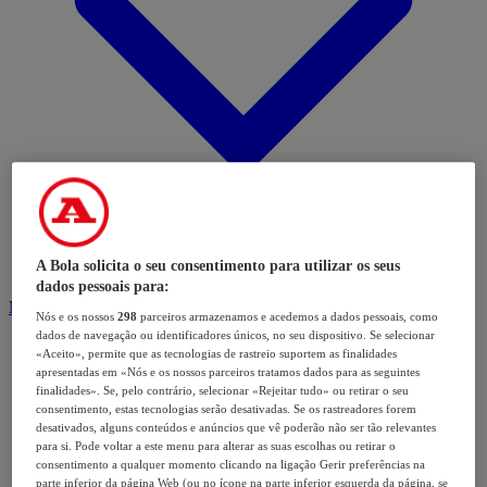
A Bola solicita o seu consentimento para utilizar os seus
dados pessoais para:
Modalidades
Nós e os nossos
298
parceiros armazenamos e acedemos a dados pessoais, como
dados de navegação ou identificadores únicos, no seu dispositivo. Se selecionar
«Aceito», permite que as tecnologias de rastreio suportem as finalidades
apresentadas em «Nós e os nossos parceiros tratamos dados para as seguintes
finalidades». Se, pelo contrário, selecionar «Rejeitar tudo» ou retirar o seu
consentimento, estas tecnologias serão desativadas. Se os rastreadores forem
desativados, alguns conteúdos e anúncios que vê poderão não ser tão relevantes
para si. Pode voltar a este menu para alterar as suas escolhas ou retirar o
consentimento a qualquer momento clicando na ligação Gerir preferências na
parte inferior da página Web (ou no ícone na parte inferior esquerda da página, se