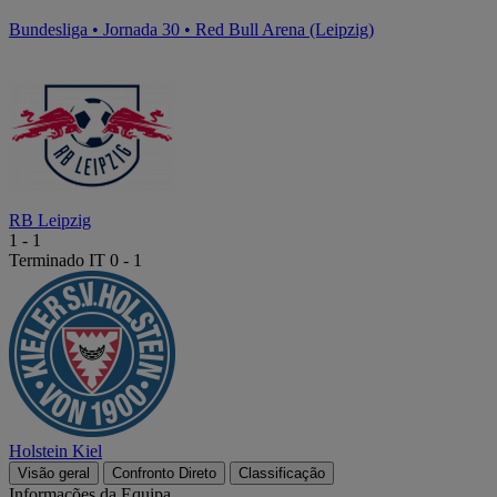
Bundesliga
•
Jornada 30
•
Red Bull Arena (Leipzig)
RB Leipzig
1
-
1
Terminado
IT 0 - 1
Holstein Kiel
Visão geral
Confronto Direto
Classificação
Informações da Equipa