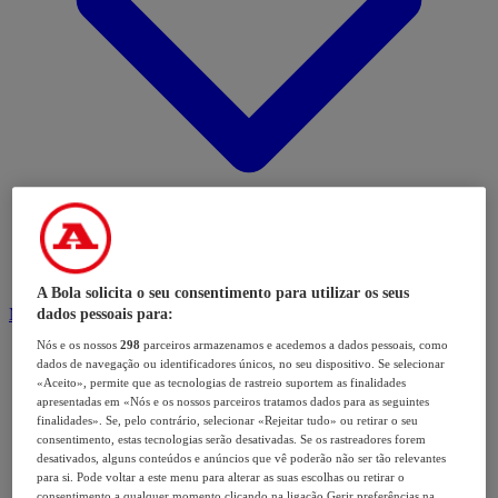
A Bola solicita o seu consentimento para utilizar os seus
Modalidades
dados pessoais para:
Nós e os nossos
298
parceiros armazenamos e acedemos a dados pessoais, como
dados de navegação ou identificadores únicos, no seu dispositivo. Se selecionar
«Aceito», permite que as tecnologias de rastreio suportem as finalidades
apresentadas em «Nós e os nossos parceiros tratamos dados para as seguintes
finalidades». Se, pelo contrário, selecionar «Rejeitar tudo» ou retirar o seu
consentimento, estas tecnologias serão desativadas. Se os rastreadores forem
desativados, alguns conteúdos e anúncios que vê poderão não ser tão relevantes
para si. Pode voltar a este menu para alterar as suas escolhas ou retirar o
consentimento a qualquer momento clicando na ligação Gerir preferências na