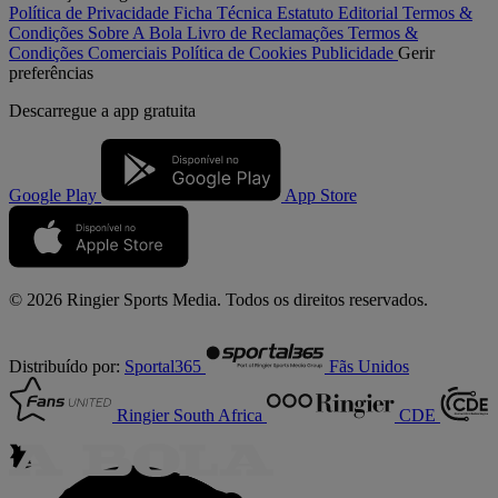
Política de Privacidade
Ficha Técnica
Estatuto Editorial
Termos &
Condições
Sobre A Bola
Livro de Reclamações
Termos &
Condições Comerciais
Política de Cookies
Publicidade
Gerir
preferências
Descarregue a
app gratuita
Google Play
App Store
© 2026 Ringier Sports Media. Todos os direitos reservados.
Distribuído por:
Sportal365
Fãs Unidos
Ringier South Africa
CDE