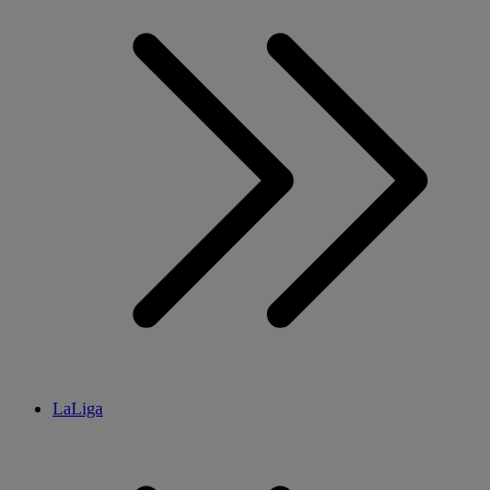
LaLiga