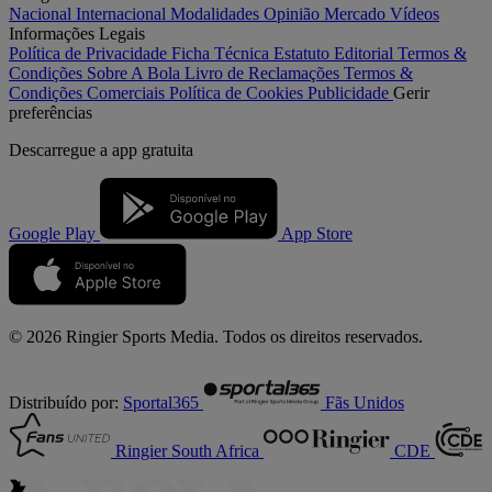
Nacional
Internacional
Modalidades
Opinião
Mercado
Vídeos
Informações Legais
Política de Privacidade
Ficha Técnica
Estatuto Editorial
Termos &
Condições
Sobre A Bola
Livro de Reclamações
Termos &
Condições Comerciais
Política de Cookies
Publicidade
Gerir
preferências
Descarregue a
app gratuita
Google Play
App Store
© 2026 Ringier Sports Media. Todos os direitos reservados.
Distribuído por:
Sportal365
Fãs Unidos
Ringier South Africa
CDE