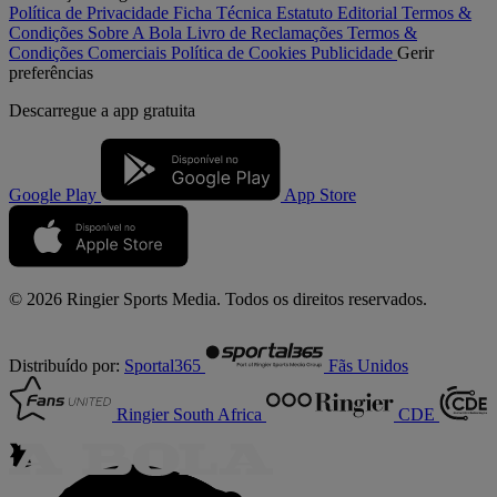
Política de Privacidade
Ficha Técnica
Estatuto Editorial
Termos &
Condições
Sobre A Bola
Livro de Reclamações
Termos &
Condições Comerciais
Política de Cookies
Publicidade
Gerir
preferências
Descarregue a
app gratuita
Google Play
App Store
© 2026 Ringier Sports Media. Todos os direitos reservados.
Distribuído por:
Sportal365
Fãs Unidos
Ringier South Africa
CDE