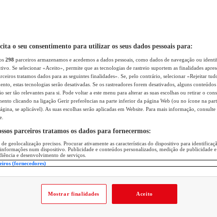
icita o seu consentimento para utilizar os seus dados pessoais para:
sos
298
parceiros armazenamos e acedemos a dados pessoais, como dados de navegação ou identif
itivo. Se selecionar «Aceito», permite que as tecnologias de rastreio suportem as finalidades apr
rceiros tratamos dados para as seguintes finalidades». Se, pelo contrário, selecionar «Rejeitar tud
ento, estas tecnologias serão desativadas. Se os rastreadores forem desativados, alguns conteúdo
 ser tão relevantes para si. Pode voltar a este menu para alterar as suas escolhas ou retirar o con
nto clicando na ligação Gerir preferências na parte inferior da página Web (ou no ícone na part
ágina, se aplicável). As suas escolhas serão aplicadas em Website. Para mais informação, consulte 
e.
ossos parceiros tratamos os dados para fornecermos:
 de geolocalização precisos. Procurar ativamente as características do dispositivo para identifica
 informações num dispositivo. Publicidade e conteúdos personalizados, medição de publicidade e
diência e desenvolvimento de serviços.
eiros (fornecedores)
Mostrar finalidades
Aceito