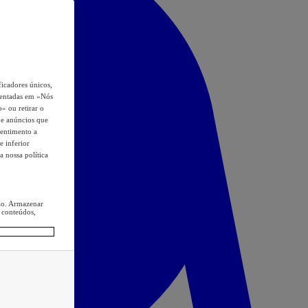
icadores únicos,
esentadas em «Nós
o» ou retirar o
s e anúncios que
sentimento a
e inferior
a nossa política
ção. Armazenar
 conteúdos,