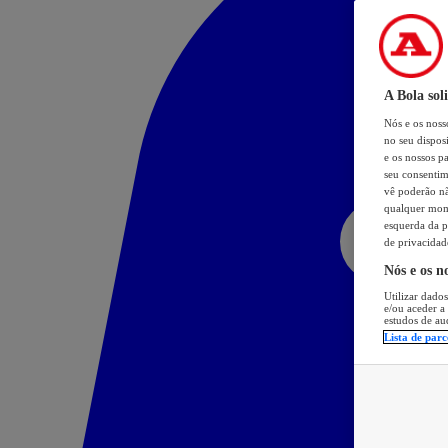
A Bola sol
Nós e os nos
no seu dispos
e os nossos pa
seu consentim
vê poderão não
qualquer mome
esquerda da p
de privacidad
Nós e os n
Utilizar dados
e/ou aceder a
estudos de au
Lista de parc