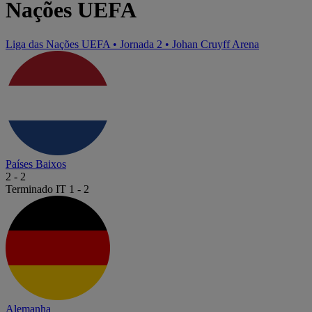
Nações UEFA
Liga das Nações UEFA
•
Jornada 2
•
Johan Cruyff Arena
Países Baixos
2
-
2
Terminado
IT 1 - 2
Alemanha