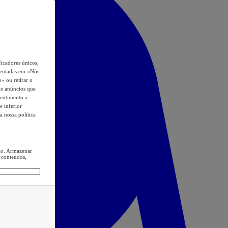
icadores únicos,
esentadas em «Nós
o» ou retirar o
s e anúncios que
sentimento a
e inferior
a nossa política
ção. Armazenar
 conteúdos,