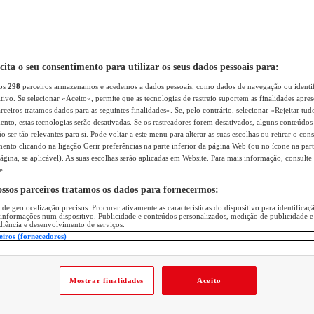
icita o seu consentimento para utilizar os seus dados pessoais para:
sos
298
parceiros armazenamos e acedemos a dados pessoais, como dados de navegação ou identif
itivo. Se selecionar «Aceito», permite que as tecnologias de rastreio suportem as finalidades apr
rceiros tratamos dados para as seguintes finalidades». Se, pelo contrário, selecionar «Rejeitar tud
ento, estas tecnologias serão desativadas. Se os rastreadores forem desativados, alguns conteúdo
 ser tão relevantes para si. Pode voltar a este menu para alterar as suas escolhas ou retirar o con
nto clicando na ligação Gerir preferências na parte inferior da página Web (ou no ícone na part
ágina, se aplicável). As suas escolhas serão aplicadas em Website. Para mais informação, consulte 
e.
ossos parceiros tratamos os dados para fornecermos:
 de geolocalização precisos. Procurar ativamente as características do dispositivo para identifica
 informações num dispositivo. Publicidade e conteúdos personalizados, medição de publicidade e
diência e desenvolvimento de serviços.
eiros (fornecedores)
Mostrar finalidades
Aceito