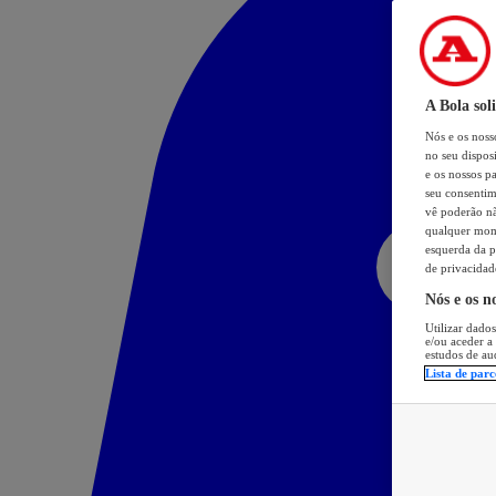
A Bola sol
Nós e os nos
no seu dispos
e os nossos pa
seu consentim
vê poderão não
qualquer mome
esquerda da p
de privacidad
Nós e os n
Utilizar dados
e/ou aceder a
estudos de au
Lista de parc