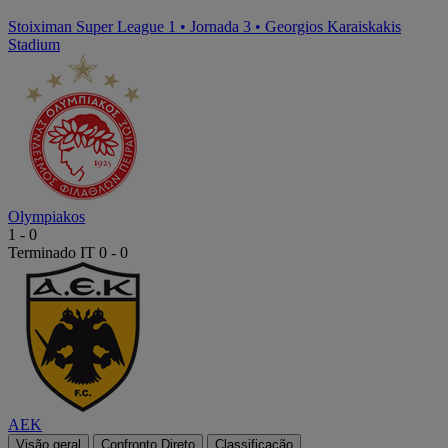
Stoiximan Super League 1
•
Jornada 3
•
Georgios Karaiskakis
Stadium
Olympiakos
1
-
0
Terminado
IT 0 - 0
AEK
Visão geral
Confronto Direto
Classificação