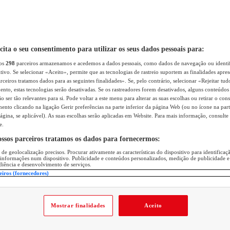
icita o seu consentimento para utilizar os seus dados pessoais para:
sos
298
parceiros armazenamos e acedemos a dados pessoais, como dados de navegação ou identif
itivo. Se selecionar «Aceito», permite que as tecnologias de rastreio suportem as finalidades apr
rceiros tratamos dados para as seguintes finalidades». Se, pelo contrário, selecionar «Rejeitar tud
ento, estas tecnologias serão desativadas. Se os rastreadores forem desativados, alguns conteúdo
 ser tão relevantes para si. Pode voltar a este menu para alterar as suas escolhas ou retirar o con
nto clicando na ligação Gerir preferências na parte inferior da página Web (ou no ícone na part
ágina, se aplicável). As suas escolhas serão aplicadas em Website. Para mais informação, consulte 
e.
ossos parceiros tratamos os dados para fornecermos:
 de geolocalização precisos. Procurar ativamente as características do dispositivo para identifica
 informações num dispositivo. Publicidade e conteúdos personalizados, medição de publicidade e
diência e desenvolvimento de serviços.
eiros (fornecedores)
Mostrar finalidades
Aceito