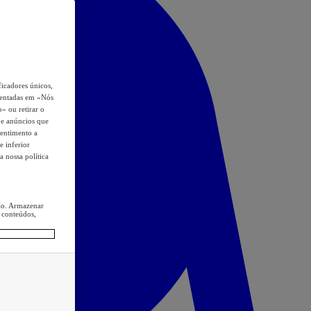
icadores únicos,
esentadas em «Nós
o» ou retirar o
s e anúncios que
sentimento a
e inferior
a nossa política
ção. Armazenar
 conteúdos,