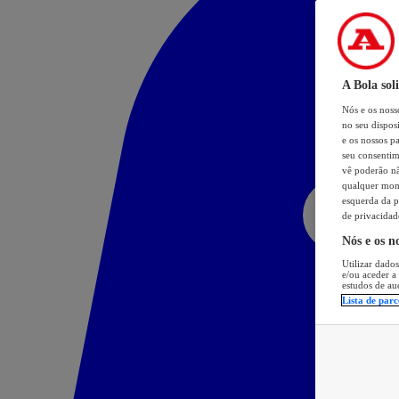
A Bola sol
Nós e os nos
no seu dispos
e os nossos pa
seu consentim
vê poderão não
qualquer mome
esquerda da p
de privacidad
Nós e os n
Utilizar dados
e/ou aceder a
estudos de au
Lista de parc