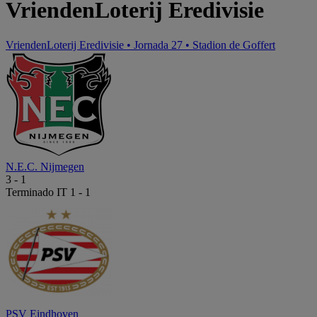
VriendenLoterij Eredivisie
VriendenLoterij Eredivisie
•
Jornada 27
•
Stadion de Goffert
N.E.C. Nijmegen
3
-
1
Terminado
IT 1 - 1
PSV Eindhoven