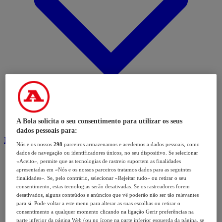
A Bola solicita o seu consentimento para utilizar os seus
dados pessoais para:
Modalidades
Nós e os nossos
298
parceiros armazenamos e acedemos a dados pessoais, como
dados de navegação ou identificadores únicos, no seu dispositivo. Se selecionar
«Aceito», permite que as tecnologias de rastreio suportem as finalidades
apresentadas em «Nós e os nossos parceiros tratamos dados para as seguintes
finalidades». Se, pelo contrário, selecionar «Rejeitar tudo» ou retirar o seu
consentimento, estas tecnologias serão desativadas. Se os rastreadores forem
desativados, alguns conteúdos e anúncios que vê poderão não ser tão relevantes
para si. Pode voltar a este menu para alterar as suas escolhas ou retirar o
consentimento a qualquer momento clicando na ligação Gerir preferências na
parte inferior da página Web (ou no ícone na parte inferior esquerda da página, se