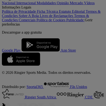
Nacional
Internacional
Modalidades
Opinião
Mercado
Vídeos
Informações Legais
Política de Privacidade
Ficha Técnica
Estatuto Editorial
Termos &
Condições
Sobre A Bola
Livro de Reclamações
Termos &
Condições Comerciais
Política de Cookies
Publicidade
Gerir
preferências
Descarregue a
app gratuita
Google Play
App Store
© 2026 Ringier Sports Media. Todos os direitos reservados.
Distribuído por:
Sportal365
Fãs Unidos
Ringier South Africa
CDE