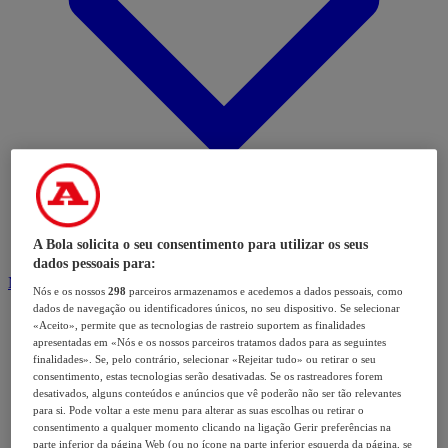
A Bola solicita o seu consentimento para utilizar os seus
dados pessoais para:
Modalidades
Nós e os nossos
298
parceiros armazenamos e acedemos a dados pessoais, como
dados de navegação ou identificadores únicos, no seu dispositivo. Se selecionar
«Aceito», permite que as tecnologias de rastreio suportem as finalidades
apresentadas em «Nós e os nossos parceiros tratamos dados para as seguintes
finalidades». Se, pelo contrário, selecionar «Rejeitar tudo» ou retirar o seu
consentimento, estas tecnologias serão desativadas. Se os rastreadores forem
desativados, alguns conteúdos e anúncios que vê poderão não ser tão relevantes
para si. Pode voltar a este menu para alterar as suas escolhas ou retirar o
consentimento a qualquer momento clicando na ligação Gerir preferências na
parte inferior da página Web (ou no ícone na parte inferior esquerda da página, se