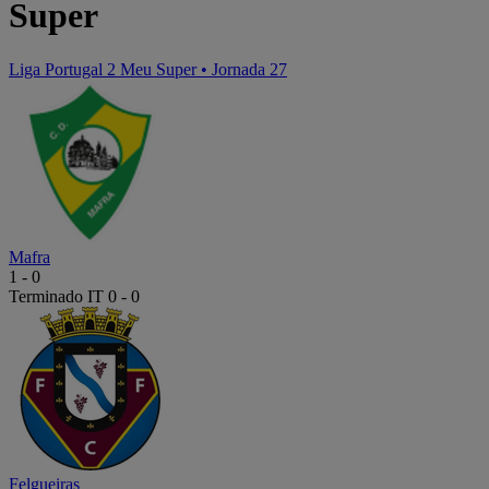
Super
Liga Portugal 2 Meu Super
•
Jornada 27
Mafra
1
-
0
Terminado
IT 0 - 0
Felgueiras