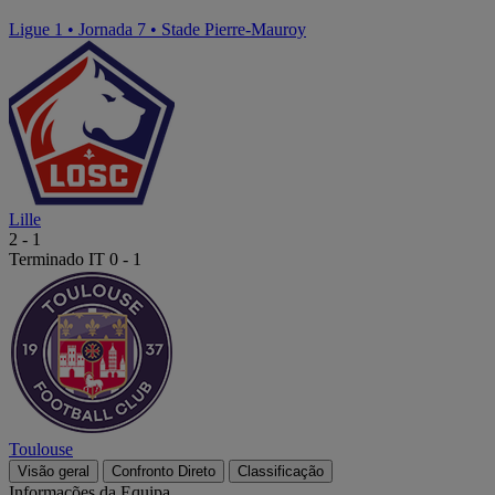
Ligue 1
•
Jornada 7
•
Stade Pierre-Mauroy
Lille
2
-
1
Terminado
IT 0 - 1
Toulouse
Visão geral
Confronto Direto
Classificação
Informações da Equipa