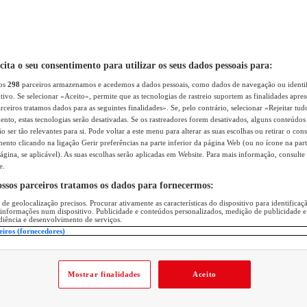
icita o seu consentimento para utilizar os seus dados pessoais para:
sos
298
parceiros armazenamos e acedemos a dados pessoais, como dados de navegação ou identif
itivo. Se selecionar «Aceito», permite que as tecnologias de rastreio suportem as finalidades apr
rceiros tratamos dados para as seguintes finalidades». Se, pelo contrário, selecionar «Rejeitar tud
ento, estas tecnologias serão desativadas. Se os rastreadores forem desativados, alguns conteúdo
 ser tão relevantes para si. Pode voltar a este menu para alterar as suas escolhas ou retirar o con
nto clicando na ligação Gerir preferências na parte inferior da página Web (ou no ícone na part
ágina, se aplicável). As suas escolhas serão aplicadas em Website. Para mais informação, consulte 
e.
ossos parceiros tratamos os dados para fornecermos:
 de geolocalização precisos. Procurar ativamente as características do dispositivo para identifica
 informações num dispositivo. Publicidade e conteúdos personalizados, medição de publicidade e
diência e desenvolvimento de serviços.
eiros (fornecedores)
Mostrar finalidades
Aceito