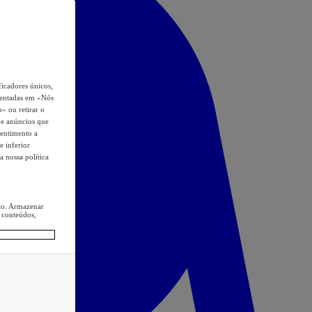
icadores únicos,
esentadas em «Nós
o» ou retirar o
s e anúncios que
sentimento a
e inferior
a nossa política
ção. Armazenar
 conteúdos,