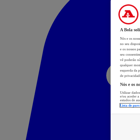
A Bola sol
Nós e os nos
no seu dispos
e os nossos pa
seu consentim
vê poderão não
qualquer mome
esquerda da p
de privacidad
Nós e os n
Utilizar dados
e/ou aceder a
estudos de au
Lista de parc