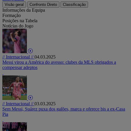
Visão geral
Confronto Direto
Classificação
Informações da Equipa
Formação
Posições na Tabela
Notícias do Jogo
// Internacional //
04.03.2025
Messi virou a América do avesso: clubes da MLS obrigados a
compensar adeptos
// Internacional //
03.03.2025
Sem Messi, Suárez puxa dos galões, marca e oferece bis a ex-Casa
Pia