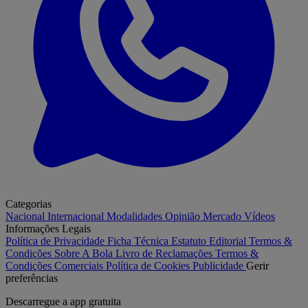
Categorias
Nacional
Internacional
Modalidades
Opinião
Mercado
Vídeos
Informações Legais
Política de Privacidade
Ficha Técnica
Estatuto Editorial
Termos &
Condições
Sobre A Bola
Livro de Reclamações
Termos &
Condições Comerciais
Política de Cookies
Publicidade
Gerir
preferências
Descarregue a
app gratuita