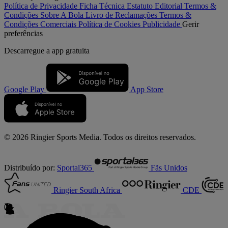
Política de Privacidade
Ficha Técnica
Estatuto Editorial
Termos &
Condições
Sobre A Bola
Livro de Reclamações
Termos &
Condições Comerciais
Política de Cookies
Publicidade
Gerir
preferências
Descarregue a
app gratuita
Google Play
App Store
© 2026 Ringier Sports Media. Todos os direitos reservados.
Distribuído por:
Sportal365
Fãs Unidos
Ringier South Africa
CDE