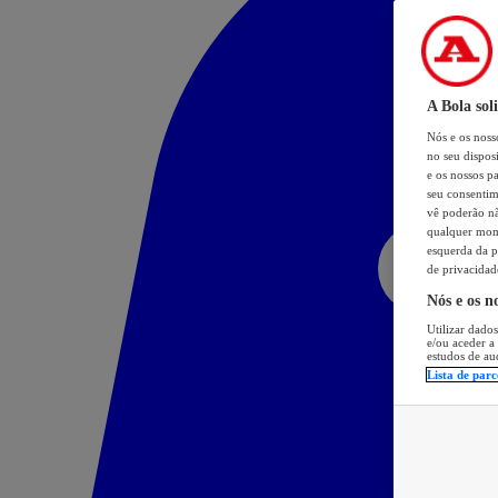
A Bola sol
Nós e os nos
no seu dispos
e os nossos pa
seu consentim
vê poderão não
qualquer mome
esquerda da p
de privacidad
Nós e os n
Utilizar dados
e/ou aceder a
estudos de au
Lista de parc