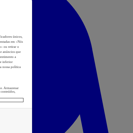
icadores únicos,
esentadas em «Nós
o» ou retirar o
s e anúncios que
sentimento a
e inferior
a nossa política
ção. Armazenar
 conteúdos,