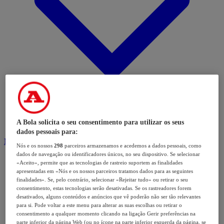
A Bola solicita o seu consentimento para utilizar os seus
dados pessoais para:
Modalidades
Nós e os nossos
298
parceiros armazenamos e acedemos a dados pessoais, como
dados de navegação ou identificadores únicos, no seu dispositivo. Se selecionar
«Aceito», permite que as tecnologias de rastreio suportem as finalidades
apresentadas em «Nós e os nossos parceiros tratamos dados para as seguintes
finalidades». Se, pelo contrário, selecionar «Rejeitar tudo» ou retirar o seu
consentimento, estas tecnologias serão desativadas. Se os rastreadores forem
desativados, alguns conteúdos e anúncios que vê poderão não ser tão relevantes
para si. Pode voltar a este menu para alterar as suas escolhas ou retirar o
consentimento a qualquer momento clicando na ligação Gerir preferências na
parte inferior da página Web (ou no ícone na parte inferior esquerda da página, se