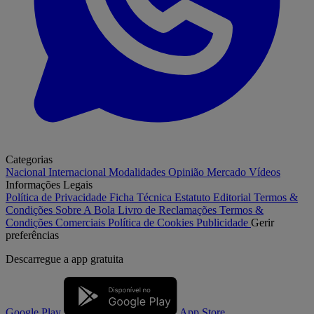
Categorias
Nacional
Internacional
Modalidades
Opinião
Mercado
Vídeos
Informações Legais
Política de Privacidade
Ficha Técnica
Estatuto Editorial
Termos &
Condições
Sobre A Bola
Livro de Reclamações
Termos &
Condições Comerciais
Política de Cookies
Publicidade
Gerir
preferências
Descarregue a
app gratuita
Google Play
App Store