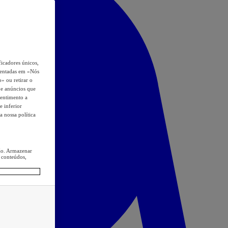
icadores únicos,
esentadas em «Nós
o» ou retirar o
s e anúncios que
sentimento a
e inferior
a nossa política
ção. Armazenar
 conteúdos,