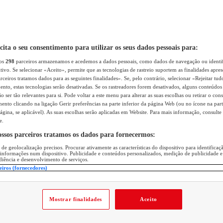
icita o seu consentimento para utilizar os seus dados pessoais para:
sos
298
parceiros armazenamos e acedemos a dados pessoais, como dados de navegação ou identif
itivo. Se selecionar «Aceito», permite que as tecnologias de rastreio suportem as finalidades apr
rceiros tratamos dados para as seguintes finalidades». Se, pelo contrário, selecionar «Rejeitar tud
ento, estas tecnologias serão desativadas. Se os rastreadores forem desativados, alguns conteúdo
 ser tão relevantes para si. Pode voltar a este menu para alterar as suas escolhas ou retirar o con
nto clicando na ligação Gerir preferências na parte inferior da página Web (ou no ícone na part
ágina, se aplicável). As suas escolhas serão aplicadas em Website. Para mais informação, consulte 
e.
ossos parceiros tratamos os dados para fornecermos:
 de geolocalização precisos. Procurar ativamente as características do dispositivo para identifica
 informações num dispositivo. Publicidade e conteúdos personalizados, medição de publicidade e
diência e desenvolvimento de serviços.
eiros (fornecedores)
Mostrar finalidades
Aceito