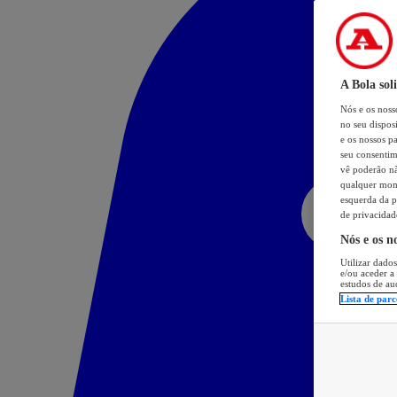
A Bola sol
Nós e os nos
no seu dispos
e os nossos pa
seu consentim
vê poderão não
qualquer mome
esquerda da p
de privacidad
Nós e os n
Utilizar dados
e/ou aceder a
estudos de au
Lista de parc