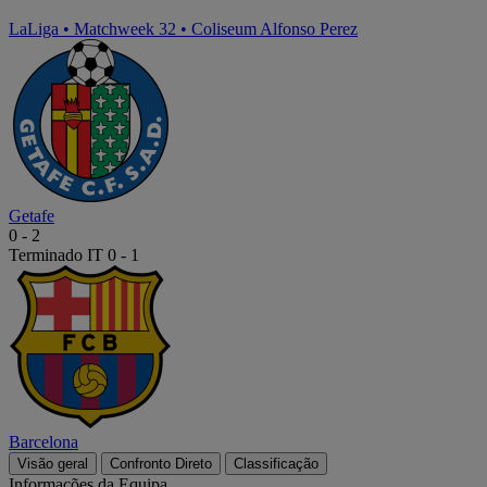
LaLiga
•
Matchweek 32
•
Coliseum Alfonso Perez
Getafe
0
-
2
Terminado
IT 0 - 1
Barcelona
Visão geral
Confronto Direto
Classificação
Informações da Equipa