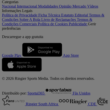
Categorias
Nacional
Internacional
Modalidades
Opinião
Mercado
Vídeos
Informações Legais
Política de Privacidade
Ficha Técnica
Estatuto Editorial
Termos &
Condições
Sobre A Bola
Livro de Reclamações
Termos &
Condições Comerciais
Política de Cookies
Publicidade
Gerir
preferências
Descarregue a
app gratuita
Google Play
App Store
© 2026 Ringier Sports Media. Todos os direitos reservados.
Distribuído por:
Sportal365
Fãs Unidos
Ringier South Africa
CDE