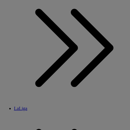
LaLiga